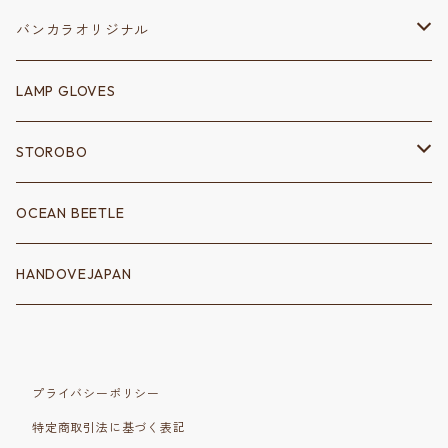
保安部品
バンカラオリジナル
リフレクター
変速装置
ステッカー
LAMP GLOVES
シフトノブ
シャーシ
キーホルダー
STOROBO
シフトゲート
フェンダーアクセサリー
電装系
ウェア
ツールバッグ
OCEAN BEETLE
クラッチ
消化器
配線
ロングスリーブＴシャツ
サドルバッグ
トートバッグ
HANDOVEJAPAN
シッシーバー
ポイントカバー
Ｔシャツ
ハンドバッグ
アクセサリー
バイクパーツ
ハンドルバー
コーチジャケット
バルブキャップ
シート
ショルダーバッグ
プライバシーポリシー
特定商取引法に基づく表記
フットペグ
スウェット