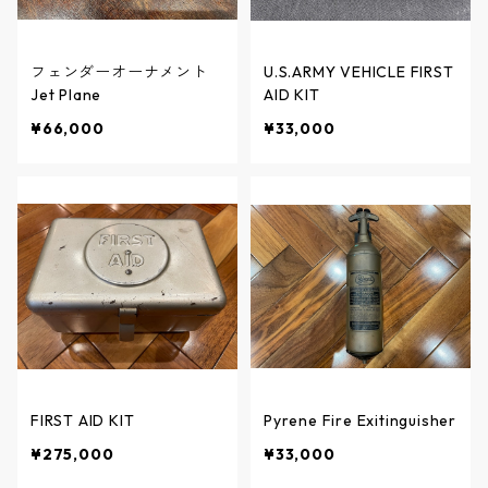
フェンダーオーナメント
U.S.ARMY VEHICLE FIRST
Jet Plane
AID KIT
¥66,000
¥33,000
FIRST AID KIT
Pyrene Fire Exitinguisher
¥275,000
¥33,000