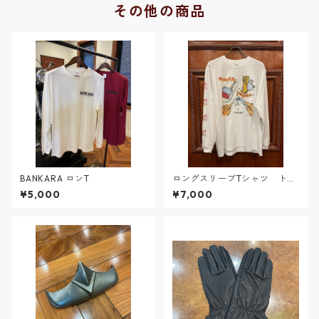
その他の商品
BANKARA ロンT
ロングスリーブTシャツ トリ
ート
¥5,000
¥7,000