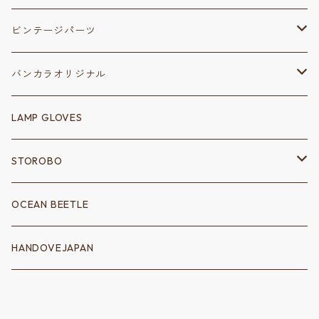
ビンテージパーツ
保安部品
バンカラオリジナル
リフレクター
変速装置
ステッカー
LAMP GLOVES
シフトノブ
シャーシ
キーホルダー
STOROBO
シフトゲート
フェンダーアクセサリー
電装系
ウェア
ツールバッグ
OCEAN BEETLE
クラッチ
消化器
配線
ロングスリーブＴシャツ
サドルバッグ
トートバッグ
HANDOVEJAPAN
シッシーバー
ポイントカバー
Ｔシャツ
ハンドバッグ
アクセサリー
バイクパーツ