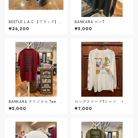
BEETLE L.A.C 【ブラック】X
BANKARA ロンT
Ｌサイズ
¥24,200
¥5,000
BANKARA オリジナル Tee
ロングスリーブTシャツ トリ
バーガンディ ＃2
ート
¥5,000
¥7,000