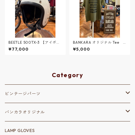
BEETLE 500TX-3 【アイボリ
BANKARA オリジナル Tee
ー】 Ｌサイズ
シティグリーン ＃2
¥77,000
¥5,000
Category
ビンテージパーツ
保安部品
バンカラオリジナル
リフレクター
変速装置
ステッカー
LAMP GLOVES