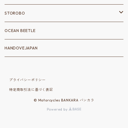
シフトノブ
シャーシ
キーホルダー
STOROBO
シフトゲート
フェンダーアクセサリー
電装系
ウェア
ツールバッグ
OCEAN BEETLE
クラッチ
消化器
配線
ロングスリーブＴシャツ
サドルバッグ
トートバッグ
HANDOVEJAPAN
シッシーバー
ポイントカバー
Ｔシャツ
ハンドバッグ
アクセサリー
バイクパーツ
ハンドルバー
コーチジャケット
プライバシーポリシー
バルブキャップ
シート
ショルダーバッグ
特定商取引法に基づく表記
フットペグ
スウェット
シッシーバー
その他
© Motorcycles BANKARA バンカラ
Powered by
バックレスト
エンジン・マフラー