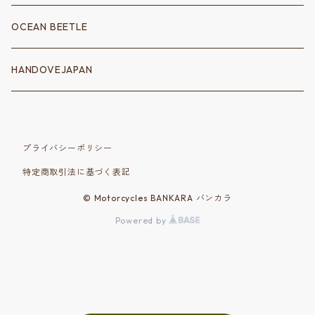
シフトゲート
フェンダーアクセサリー
電装系
ウェア
ツールバッグ
OCEAN BEETLE
クラッチ
消化器
配線
ロングスリーブＴシャツ
サドルバッグ
トートバッグ
HANDOVEJAPAN
シッシーバー
ポイントカバー
Ｔシャツ
ハンドバッグ
アクセサリー
バイクパーツ
ハンドルバー
コーチジャケット
プライバシーポリシー
バルブキャップ
シート
ショルダーバッグ
特定商取引法に基づく表記
フットペグ
スウェット
シッシーバー
その他
© Motorcycles BANKARA バンカラ
Powered by
バックレスト
エンジン・マフラー
エグゾースト‐パイプ･マフラー
エンジン