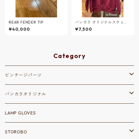
REAR FENDER TIP
バンカラ オリジナルスウェッ
ト バーガンディ×ブラック
¥40,000
¥7,500
【裏起毛】
Category
ビンテージパーツ
保安部品
バンカラオリジナル
リフレクター
変速装置
ステッカー
LAMP GLOVES
シフトノブ
シャーシ
キーホルダー
STOROBO