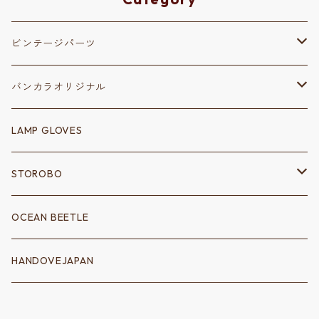
ビンテージパーツ
保安部品
バンカラオリジナル
リフレクター
変速装置
ステッカー
LAMP GLOVES
シフトノブ
シャーシ
キーホルダー
STOROBO
シフトゲート
フェンダーアクセサリー
電装系
ウェア
ツールバッグ
OCEAN BEETLE
クラッチ
消化器
配線
ロングスリーブＴシャツ
サドルバッグ
トートバッグ
HANDOVEJAPAN
シッシーバー
ポイントカバー
Ｔシャツ
ハンドバッグ
アクセサリー
バイクパーツ