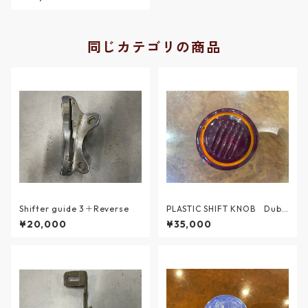
同じカテゴリの商品
Shifter guide 3＋Reverse
PLASTIC SHIFT KNOB Dubo
nnet
¥20,000
¥35,000