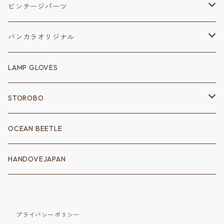
ビンテージパーツ
保安部品
バンカラオリジナル
リフレクター
変速装置
ステッカー
LAMP GLOVES
シフトノブ
シャーシ
キーホルダー
STOROBO
シフトゲート
フェンダーアクセサリー
電装系
ウェア
ツールバッグ
OCEAN BEETLE
クラッチ
消化器
配線
ロングスリーブＴシャツ
サドルバッグ
トートバッグ
HANDOVEJAPAN
シッシーバー
ポイントカバー
Ｔシャツ
ハンドバッグ
アクセサリー
バイクパーツ
ハンドルバー
コーチジャケット
プライバシーポリシー
バルブキャップ
シート
ショルダーバッグ