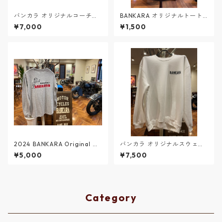
バンカラ オリジナルコーチジ
BANKARA オリジナルトート
ャケット 紺・黒・コヨーテ
バッグ 小
¥7,000
¥1,500
2024 BANKARA Original ロ
バンカラ オリジナルスウェッ
ングスリーブTee 整備士 グレ
ト ホワイト×ブラック【裏起
¥5,000
¥7,500
ー
毛】
Category