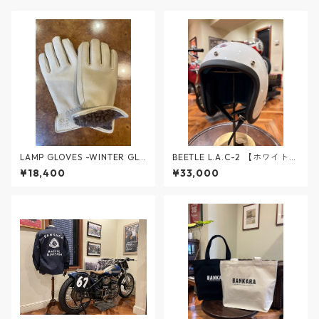
LAMP GLOVES -WINTER GL
BEETLE L.A.C-2 【ホワイト】
OVE- GREIGE
Lサイズ
¥18,400
¥33,000