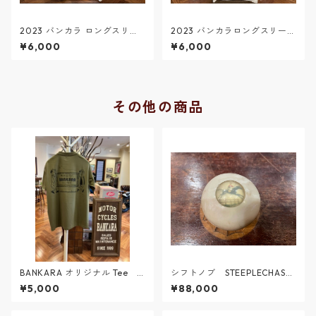
2023 バンカラ ロングスリー
2023 バンカラロングスリーブ
ブＴシャツ 白
Ｔシャツ＃２ 白
¥6,000
¥6,000
その他の商品
BANKARA オリジナル Tee
シフトノブ STEEPLECHASE
シティグリーン ＃１
R
¥5,000
¥88,000