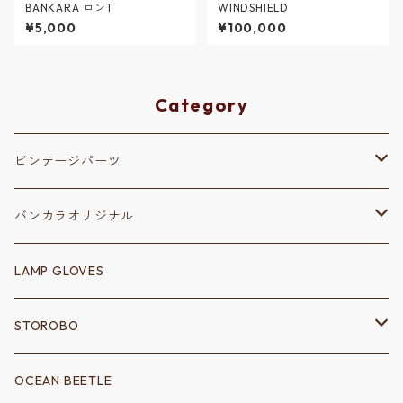
BANKARA ロンT
WINDSHIELD
¥5,000
¥100,000
Category
ビンテージパーツ
保安部品
バンカラオリジナル
リフレクター
変速装置
ステッカー
LAMP GLOVES
シフトノブ
シャーシ
キーホルダー
STOROBO
シフトゲート
フェンダーアクセサリー
電装系
ウェア
ツールバッグ
OCEAN BEETLE