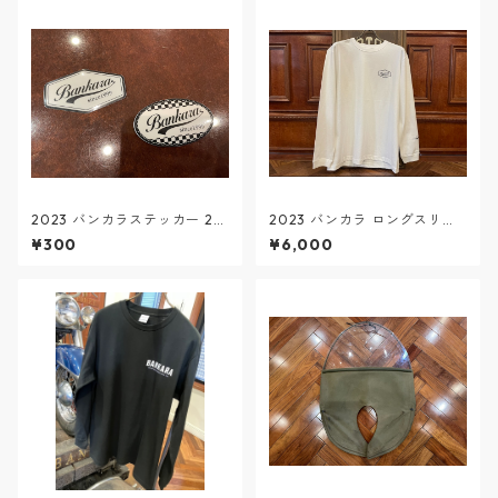
2023 バンカラステッカー 2枚
2023 バンカラ ロングスリー
SET #1
ブＴシャツ 白
¥300
¥6,000